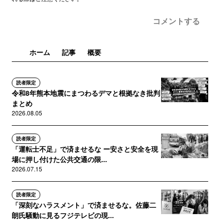
コメントする
ホーム
記事
概要
読者限定
令和8年熊本地震にまつわるデマと根拠なき批判
まとめ
2026.08.05
読者限定
「運転士不足」で済ませるな ー安さと安全を現
場に押し付けた公共交通の限...
2026.07.15
読者限定
「深刻なハラスメント」で済ませるな。佐藤二
朗氏騒動に見るフジテレビの現...