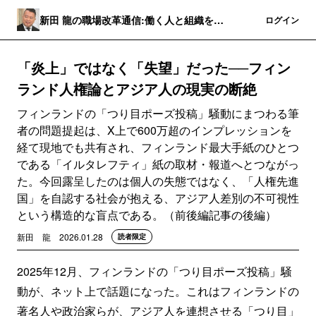
新田 龍の職場改革通信:働く人と組織を守
登録
ログイン
るニュースレター
「炎上」ではなく「失望」だった──フィン
ランド人権論とアジア人の現実の断絶
フィンランドの「つり目ポーズ投稿」騒動にまつわる筆
者の問題提起は、X上で600万超のインプレッションを
経て現地でも共有され、フィンランド最大手紙のひとつ
である「イルタレフティ」紙の取材・報道へとつながっ
た。今回露呈したのは個人の失態ではなく、「人権先進
国」を自認する社会が抱える、アジア人差別の不可視性
という構造的な盲点である。（前後編記事の後編）
新田 龍
2026.01.28
読者限定
2025年12月、フィンランドの「つり目ポーズ投稿」騒
動が、ネット上で話題になった。これはフィンランドの
著名人や政治家らが、アジア人を連想させる「つり目」